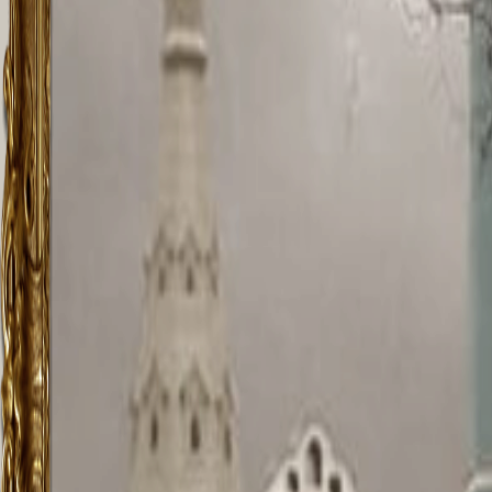
1885 г
их за
проек
Шуру
В 1938
магази
все ко
резуль
После
Библи
книг и
Оптов
докум
собора
В 2000
музей.