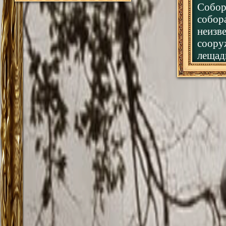
Собор
собора
неизв
соору
лещад
кирпич
до кре
тесно
центре
Нижни
он ст
яруса
лещад
пиляс
вмест
"глухи
звонни
треть
Колок