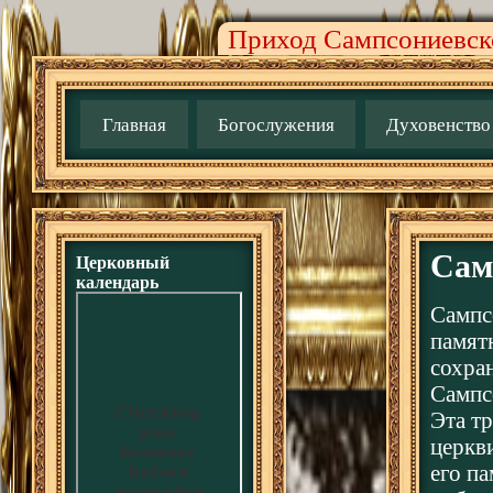
Приход Сампсониевско
Главная
Богослужения
Духовенство
Сам
Церковный
календарь
Сампс
памят
сохра
Сампс
Эта т
церкв
его па