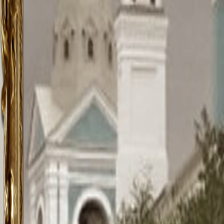
памятн
двуна
богос
После 
памяти
во имя
насто
была 
Дирек
Викто
С 201
ежедн
В 2017
Право
Насто
(Шкре