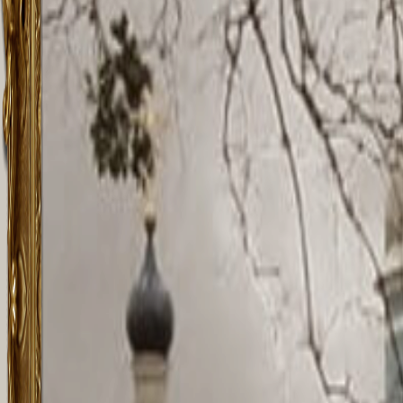
окнам
Часовн
барокк
отлича
Аплак
В 171
кладб
чьи п
Петерб
Ж.-Б. 
живоп
утраче
советс
захор
Волын
1740 г