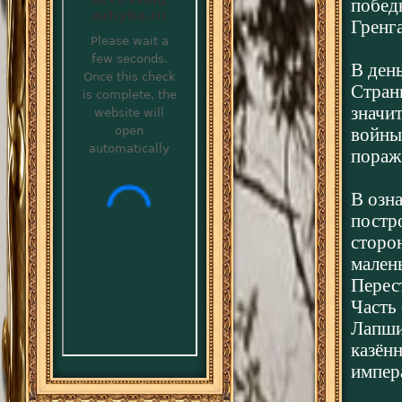
победы
Гренга
В ден
Стран
значи
войны
пораж
В озн
постр
сторо
малень
Перест
Часть
Лапшин
казён
импер